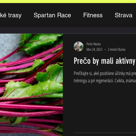
ké trasy
Spartan Race
Fitness
Strava
Peter Nuota
Mar 24, 2023
2 minút čítania
Prečo by mali aktívny
Prečítajte si, aké pozitívne účinky má 
tréningu a pri regenerácii. Cvikla, známa 