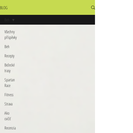
BLOG
Beh
Všechny
příspěvky
Beh
Recepty
Bežecké
trasy
Spartan
Race
Fitness
Strava
Ako
cvičiť
Recenzia