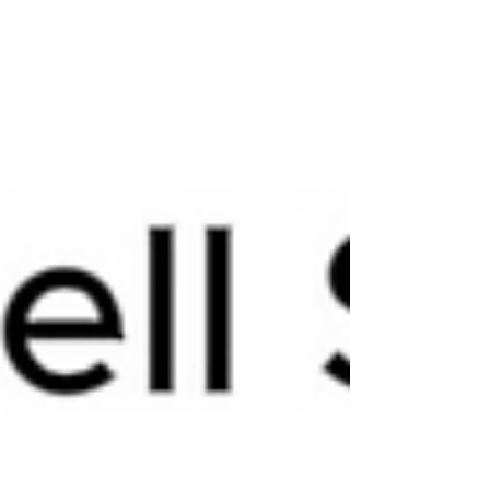
netrpeli, musíme sa naučiť počúvať svoje telo a dať mu to, čo si p