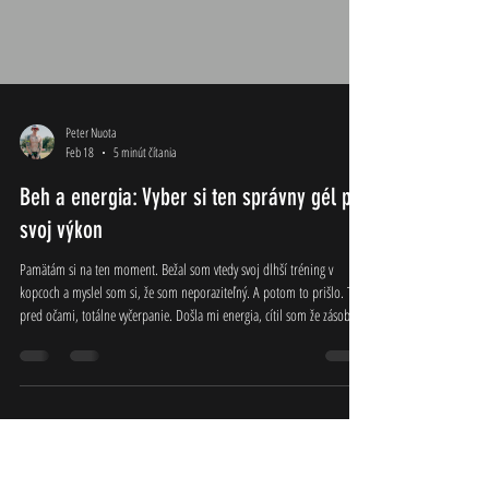
Peter Nuota
Feb 18
5 minút čítania
Beh a energia: Vyber si ten správny gél pre
svoj výkon
Pamätám si na ten moment. Bežal som vtedy svoj dlhší tréning v
kopcoch a myslel som si, že som neporaziteľný. A potom to prišlo. Tma
pred očami, totálne vyčerpanie. Došla mi energia, cítil som že zásoby
glykogénu už niesu ani na rezerve ale úplne došli. Vtedy som pochopil,
že beh nie je len o svaloch a pľúcach, ale aj o chémii a energii. Je to
lekcia pokory, ktorú nám beh dáva. Aby sme si ten pohyb užili a