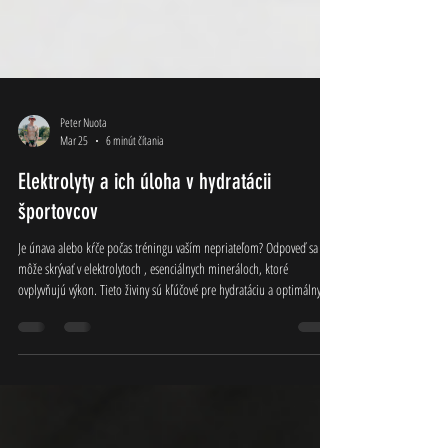
Peter Nuota
Mar 25
6 minút čítania
Elektrolyty a ich úloha v hydratácii
športovcov
Je únava alebo kŕče počas tréningu vaším nepriateľom? Odpoveď sa
môže skrývať v elektrolytoch , esenciálnych mineráloch, ktoré
ovplyvňujú výkon. Tieto živiny sú kľúčové pre hydratáciu a optimálny
výkon športovcov. Objavte, prečo elektrolyty športovci využívajú pre
lepšie výsledky. Nechajte sa inšpirovať a využite význam týchto minerálov
pre zlepšenie vašej športovej výkonnosti. Čo sú elektrolyty? Elektrolyty
sú esenciálne minerály s elektrickým nábojom , ktoré sa nachádzajú