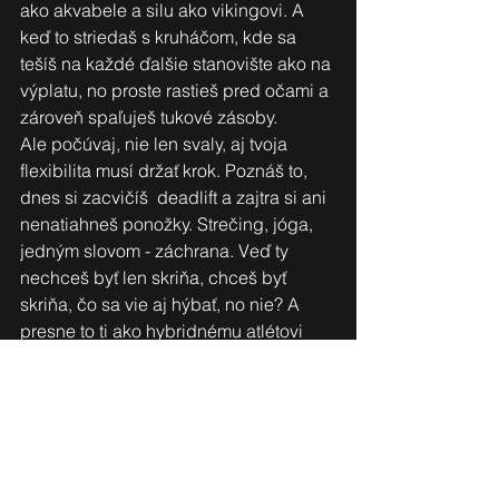
ako akvabele a silu ako vikingovi. A 
keď to striedaš s kruháčom, kde sa 
tešíš na každé ďalšie stanovište ako na 
výplatu, no proste rastieš pred očami a 
zároveň spaľuješ tukové zásoby.
Ale počúvaj, nie len svaly, aj tvoja 
flexibilita musí držať krok. Poznáš to, 
dnes si zacvičíš  deadlift a zajtra si ani 
nenatiahneš ponožky. Strečing, jóga, 
jedným slovom - záchrana. Veď ty 
nechceš byť len skriňa, chceš byť 
skriňa, čo sa vie aj hýbať, no nie? A 
presne to ti ako hybridnému atlétovi 
zabezpečí ten správny tréningový plán 
hybridného atléta.
No a teraz k tomu máš zoznam 
príkladov cvikov pre hybridných 
atlétov, pretože vieš, že tí musia byť 