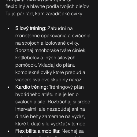
flexibilný a hlavne podľa tvojich cieľov. 
Tu je pár rád, kam zaradiť aké cviky:
Silový tréning:
 Zabudni na 
monotónne opakovania a cvičenia 
na strojoch a izolované cviky. 
Spoznaj mnohoraké tváre činiek, 
kettlebelov a iných silových 
pomôcok. Vkladaj do plánu 
komplexné cviky ktoré prebudia 
viaceré svalové skupiny naraz.
Kardio tréning:
 Tréningový plán 
hybridného atlétu nie je len o 
svaloch a sile. Rozbúchaj si srdce 
intervalmi, ale nezabúdaj ani na 
dlhšie behy zamerané na výdrž, 
ktoré ti dajú silu vydržať v tempe.
Flexibilita a mobilita:
 Nechaj sa 