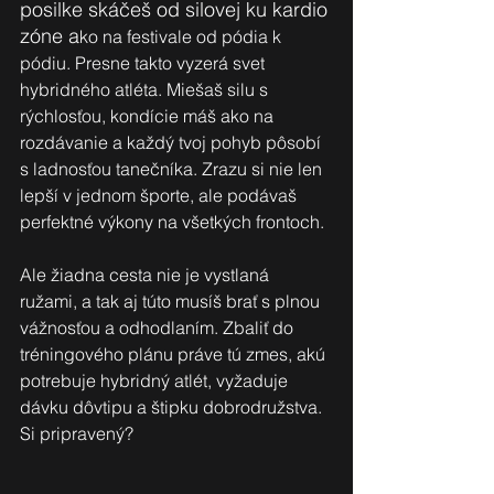
posilke skáčeš od silovej ku kardio 
zóne a
ko na festivale od pódia k 
pódiu. Presne takto vyzerá svet 
hybridného atléta. Miešaš silu s 
rýchlosťou, kondície máš ako na 
rozdávanie a každý tvoj pohyb pôsobí 
s ladnosťou tanečníka. Zrazu si nie len 
lepší v jednom športe, ale podávaš 
perfektné výkony na všetkých frontoch. 
Ale žiadna cesta nie je vystlaná 
ružami, a tak aj túto musíš brať s plnou 
vážnosťou a odhodlaním. Zbaliť do 
tréningového plánu práve tú zmes, akú 
potrebuje hybridný atlét, vyžaduje 
dávku dôvtipu a štipku dobrodružstva. 
Si pripravený?