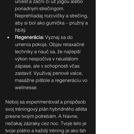
uniesť a začni či už jogou alebo 
poriadnym strečingom. 
Neprehliadaj rozcvičky a strečing, 
aby si bol ako gumička – pružný a 
hbitý.
Regenerácia:
 Vyznaj sa do 
umenia pokoja. Objav relaxačné 
techniky a nauč sa, že najlepší 
výkon nespočíva v neustálom 
zápase, ale v schopnosti včas 
zastaviť. Využívaj penové valce, 
masážne pištole a regeneráciu vo 
wellnesse. 
Neboj sa experimentovať a prispôsob 
svoj tréningový plán hybridného atléta 
presne tvojim potrebám. A hlavne, 
nečakaj zázraky cez noc. Tvoje telo je 
tvoje plátno a každý tréning je ako ťah 