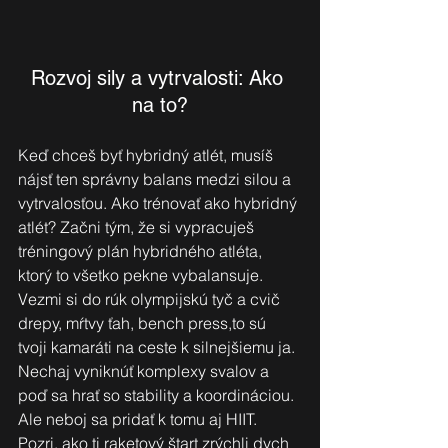
Rozvoj sily a vytrvalosti: Ako 
na to?
Keď chceš byť hybridný atlét, musíš 
nájsť ten správny balans medzi silou a 
vytrvalosťou. Ako trénovať ako hybridný 
atlét? Začni tým, že si vypracuješ 
tréningový plán hybridného atléta, 
ktorý to všetko pekne vybalansuje. 
Vezmi si do rúk olympijskú tyč a cvič 
drepy, mŕtvy ťah, bench press,to sú 
tvoji kamaráti na ceste k silnejšiemu ja. 
Nechaj vyniknúť komplexy svalov a 
poď sa hrať so stability a koordináciou.
Ale neboj sa pridať k tomu aj HIIT. 
Pozri, ako ti raketový štart zrýchli dych 