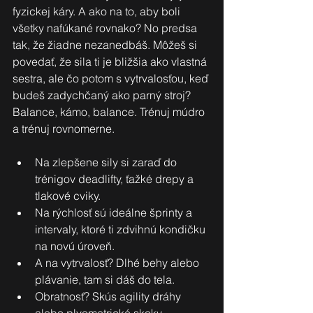
fyzickej káry. A ako na to, aby boli 
všetky nafúkané rovnako? No predsa 
tak, že žiadne nezanedbáš. Môžeš si 
povedať, že sila ti je bližšia ako vlastná 
sestra, ale čo potom s vytrvalosťou, keď 
budeš zadychčaný ako parný stroj? 
Balance, kámo, balance. Trénuj múdro 
a trénuj rovnomerne.
Na zlepšene sily si zaraď do 
trénigov deadlifty, ťažké drepy a 
tlakové cviky.
Na rýchlosť sú ideálne šprinty a 
intervaly, ktoré ti zdvihnú kondičku 
na novú úroveň.
A na vytrvalosť? Dlhé behy alebo 
plávanie, tam si dáš do tela.
Obratnosť? Skús agility dráhy 