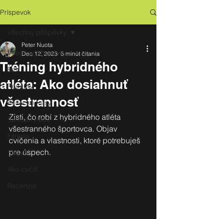
Príspevok
Všechny příspěvky
Peter Nuota
Všechny příspěvky
Dec 12, 2023
5 minút čítania
Tréning hybridného
Beh
atléta: Ako dosiahnuť
Recepty
všestrannosť
Bežecké trasy
Zisti, čo robí z hybridného atléta 
Spartan Race
všestranného športovca. Objav 
Fitness
cvičenia a vlastnosti, ktoré potrebuješ 
pre úspech.
Strava
Ako cvičiť
Recenzia