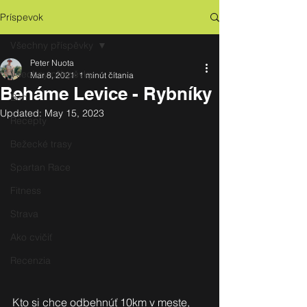
Príspevok
Všechny příspěvky
Peter Nuota
Všechny příspěvky
Mar 8, 2021
1 minút čítania
Beháme Levice - Rybníky
Beh
Updated:
May 15, 2023
Recepty
Bežecké trasy
Spartan Race
Fitness
Strava
Ako cvičiť
Recenzia
Kto si chce odbehnúť 10km v meste, 