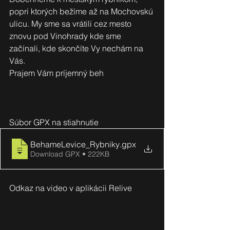
popri ktorých bežíme až na Mochovskú 
ulicu. My sme sa vrátili cez mesto 
znovu pod Vinohrady kde sme 
začínali, kde skončíte Vy nechám na 
Vás. 
Prajem Vám príjemný beh 
Súbor GPX na stiahnutie
BehameLevice_Rybniky
.gpx
Download GPX • 222KB
Odkaz na video v aplikácii Relive