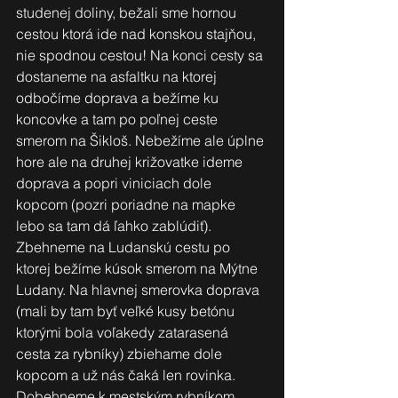
studenej doliny, bežali sme hornou 
cestou ktorá ide nad konskou stajňou, 
nie spodnou cestou! Na konci cesty sa 
dostaneme na asfaltku na ktorej 
odbočíme doprava a bežíme ku 
koncovke a tam po poľnej ceste 
smerom na Šikloš. Nebežíme ale úplne 
hore ale na druhej križovatke ideme 
doprava a popri viniciach dole 
kopcom (pozri poriadne na mapke 
lebo sa tam dá ľahko zablúdiť). 
Zbehneme na Ludanskú cestu po 
ktorej bežíme kúsok smerom na Mýtne 
Ludany. Na hlavnej smerovka doprava 
(mali by tam byť veľké kusy betónu 
ktorými bola voľakedy zatarasená 
cesta za rybníky) zbiehame dole 
kopcom a už nás čaká len rovinka. 
Dobehneme k mestským rybníkom, 