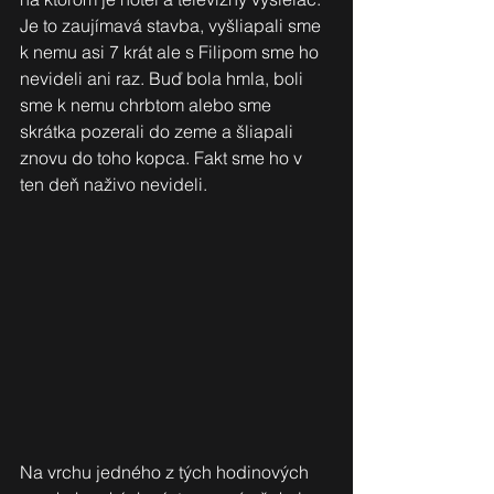
Je to zaujímavá stavba, vyšliapali sme 
k nemu asi 7 krát ale s Filipom sme ho 
nevideli ani raz. Buď bola hmla, boli 
sme k nemu chrbtom alebo sme 
skrátka pozerali do zeme a šliapali 
znovu do toho kopca. Fakt sme ho v 
ten deň naživo nevideli.
Na vrchu jedného z tých hodinových 