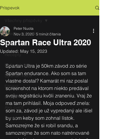
Príspevok
Všechny příspěvky
Peter Nuota
Všechny příspěvky
Nov 3, 2020
5 minút čítania
Spartan Race Ultra 2020
Beh
Updated:
May 15, 2023
Recepty
Bežecké trasy
Spartan Ultra je 50km závod zo série 
Spartan endurance. Ako som sa tam 
Spartan Race
vlastne dostal? Kamarát mi raz poslal 
Fitness
screenshot na ktorom niekto predával 
svoju registráciu kvôli zraneniu. Vraj že 
Strava
ma tam prihlásil. Moja odpoveď znela: 
Ako cvičiť
som za, závod je už vypredaný ale išiel 
by som keby som zohnal lístok. 
Recenzia
Samozrejme že si robil srandu, a 
samozrejme že som nato natrénované 