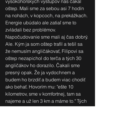
vysokohorských výstupov nás čakal 
oštep. Mali sme za sebou asi 7 hodín 
na nohách, v kopcoch, na prekážkach. 
Energie ubúdalo ale zatiaľ sme to 
zvládali bez problémov. 
Napočudovanie sme mali aj čas dobrý. 
Ale. Kým ja som oštep trafil a tešil sa 
že nemusím angličákovať, Filipovi sa 
oštep nezapichol do terča a tých 30 
angličákov ho dorazilo. Čakali sme 
presný opak. Že ja vydochnem a 
budem ho brzdiť a budem viac chodiť 
ako behať. Hovorím mu: "ešte 10 
kilometrov, sme v komfortnej, tam sa 
najeme a už len 3 km a máme to." Tých 
10 km bolo nekonečných. 