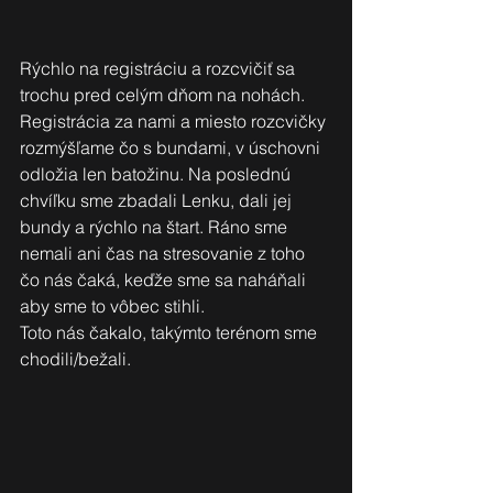
Rýchlo na registráciu a rozcvičiť sa 
trochu pred celým dňom na nohách. 
Registrácia za nami a miesto rozcvičky 
rozmýšľame čo s bundami, v úschovni 
odložia len batožinu. Na poslednú 
chvíľku sme zbadali Lenku, dali jej 
bundy a rýchlo na štart. Ráno sme 
nemali ani čas na stresovanie z toho 
čo nás čaká, keďže sme sa naháňali 
aby sme to vôbec stihli.
Toto nás čakalo, takýmto terénom sme 
chodili/bežali.