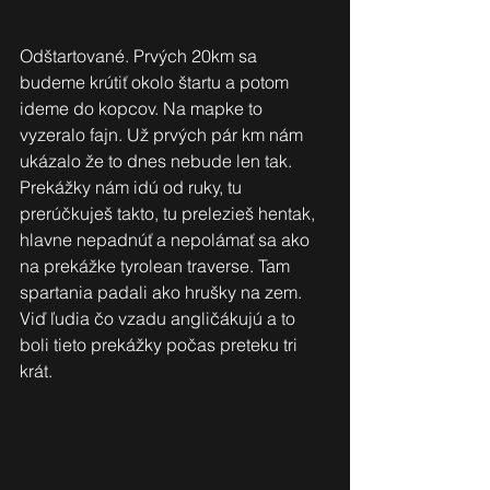
Odštartované. Prvých 20km sa 
budeme krútiť okolo štartu a potom 
ideme do kopcov. Na mapke to 
vyzeralo fajn. Už prvých pár km nám 
ukázalo že to dnes nebude len tak. 
Prekážky nám idú od ruky, tu 
prerúčkuješ takto, tu prelezieš hentak, 
hlavne nepadnúť a nepolámať sa ako 
na prekážke tyrolean traverse. Tam 
spartania padali ako hrušky na zem. 
Viď ľudia čo vzadu angličákujú a to 
boli tieto prekážky počas preteku tri 
krát. 