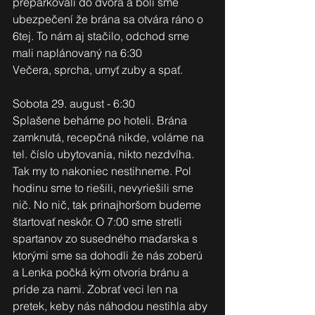
preparkovali do dvora a boli sme 
ubezpečení že brána sa otvára ráno o 
6tej. To nám aj stačilo, odchod sme 
mali naplánovaný na 6:30 
Večera, sprcha, umyť zuby a spať.
Sobota 29. august - 6:30 
Splašene beháme po hoteli. Brána 
zamknutá, recepčná nikde, voláme na 
tel. číslo ubytovania, nikto nezdvíha. 
Tak my to nakoniec nestihneme. Pol 
hodinu sme to riešili, nevyriešili sme 
nič. No nič, tak prinajhoršom budeme 
štartovať neskôr. O 7:00 sme stretli 
spartanov zo susedného maďarska s 
ktorými sme sa dohodli že nás zoberú 
a Lenka počká kým otvoria bránu a 
príde za nami. Zobrať veci len na 
pretek, keby nás náhodou nestihla aby 