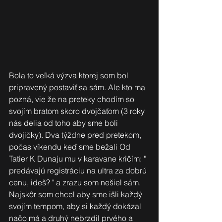
Bola to veľká výzva ktorej som bol 
pripravený postaviť sa sám. Ale kto ma 
pozná, vie že na preteky chodím so 
svojím bratom skoro dvojčaťom (3 roky 
nás delia od toho aby sme boli 
dvojičky). Dva týždne pred pretekom, 
počas víkendu keď sme bežali Od 
Tatier K Dunaju mu v karavane kričím: " 
predávajú registráciu na ultra za dobrú 
cenu, ideš? " a zrazu som nešiel sám. 
Najskôr som chcel aby sme išli každý 
svojím tempom, aby si každý dokázal 
načo má a druhý nebrzdil prvého a 