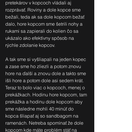
pretekárov v kopcoch vládali aj 
rozprávať. Roviny a dole kopce sme 
bežali, teda ak sa dole kopcom bežať 
dalo, hore kopcom sme šetrili nohy a 
rukami sa zapierali do kolien čo sa 
ukázalo ako efektívny spôsob na 
rýchle zdolanie kopcov.
A tak sme si vyšliapali na jeden kopec 
a zase sme ho zliezli a potom znovu 
hore na ďalší a znovu dole a takto sme 
išli hore a potom dole asi sedem krát. 
Teraz to bolo viac o kopcoch, menej o 
prekážkach. Hodinu hore kopcom, tam 
prekážka a hodinu dole kopcom aby 
sme následne mohli 40 minúť do 
kopca šliapať aj so sandbagom na 
ramenách. Netreba spomínať že dole 
kopcom kde máte problém stáť na 