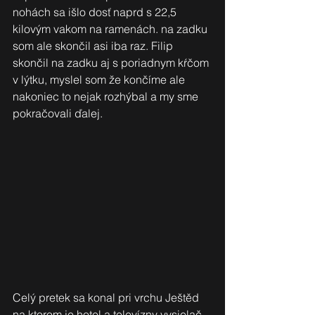
nohách sa išlo dosť naprd s 22,5 
kilovým vakom na ramenách. na zadku 
som ale skončil asi iba raz. Filip 
skončil na zadku aj s poriadnym kŕčom 
v lýtku, myslel som že končíme ale 
nakoniec to nejak rozhýbal a my sme 
pokračovali ďalej.
Celý pretek sa konal pri vrchu Ještěd 
na ktorom je hotel a televízny vysielač. 