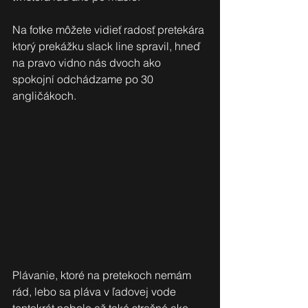
Na fotke môžete vidieť radosť pretekára 
ktorý prekážku slack line spravil, hneď 
na pravo vidno nás dvoch ako 
spokojní odchádzame po 30 
angličákoch.
Plávanie, ktoré na pretekoch nemám 
rád, lebo sa pláva v ľadovej vode 
tentokrát nebolo až také strašné ako 