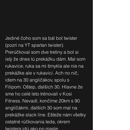
Jediné čoho som sa bál bol twister 
(pozri na YT spartan twister). 
Prerúčkoval som dve tretiny a bol si 
istý že dnes tú prekážku dám. Mal som 
rukavice, ruka sa mi šmykla ale nie na 
prekážke ale v rukavici. Ach no nič, 
idem na 30 angličákov, spolu s 
Filipom. Oštep, ďalších 30. Hlavne že 
sme ho celé leto trénovali v Kosi 
Fitness. Nevadí, končíme 20km s 90 
angličákmi, ďalších 30 som mal na 
prekážke slack line. Ešteže nám všetky 
ostatné rúčkovania teda, okrem 
twistera idú ako po masle.