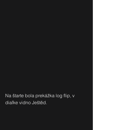
Na štarte bola prekážka log flip, v 
diaľke vidno Ještěd.