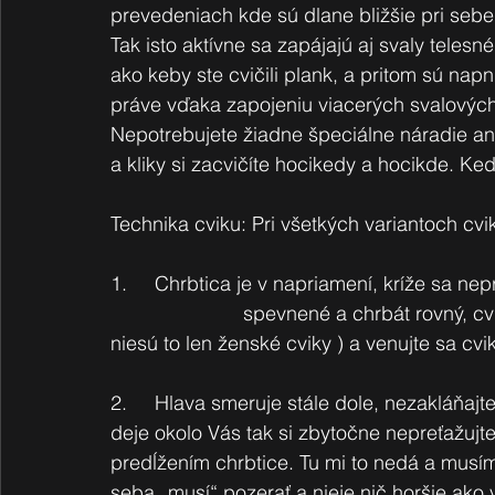
prevedeniach kde sú dlane bližšie pri sebe 
Tak isto aktívne sa zapájajú aj svaly telesn
ako keby ste cvičili plank, a pritom sú napn
práve vďaka zapojeniu viacerých svalových
Nepotrebujete žiadne špeciálne náradie ani
a kliky si zacvičíte hocikedy a hocikde. Keď
Technika cviku: Pri všetkých variantoch cvi
1.     Chrbtica je v napriamení, kríže sa ne
			spevnené a chrbát rovný, cvičte kliky na kolenách ( nie, nieje to hanba a 
niesú to len ženské cviky ) a venujte sa cv
2.     Hlava smeruje stále dole, nezakláňajte
deje okolo Vás tak si zbytočne nepreťažujte
predĺžením chrbtice. Tu mi to nedá a musím
seba „musí“ pozerať a nieje nič horšie ako 