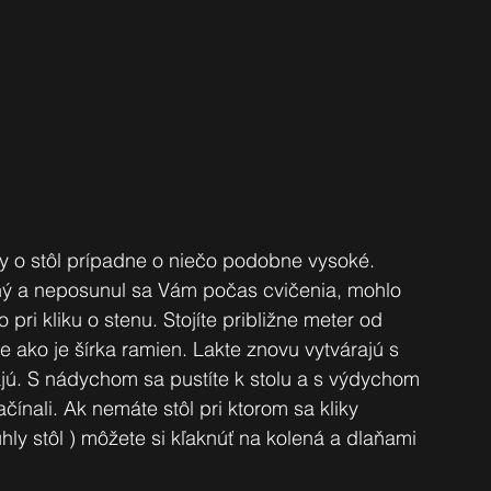
iky o stôl prípadne o niečo podobne vysoké. 
aný a neposunul sa Vám počas cvičenia, mohlo 
 pri kliku o stenu. Stojíte približne meter od 
ie ako je šírka ramien. Lakte znovu vytvárajú s 
jú. S nádychom sa pustíte k stolu a s výdychom 
čínali. Ak nemáte stôl pri ktorom sa kliky 
ly stôl ) môžete si kľaknúť na kolená a dlaňami 
 