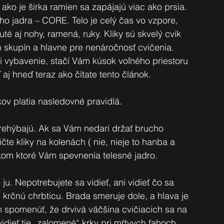
ako je šírka ramien sa zapájajú viac ako prsia. 
ého jadra – CORE. Telo je celý čas vo vzpore, 
uté aj nohy, ramená, ruky. Kliky sú skvelý cvik 
 skupín a hlavne pre nenáročnosť cvičenia. 
 vybavenie, stačí Vám kúsok voľného priestoru 
 aj hneď teraz ako čítate tento článok. 
kov platia nasledovné pravidlá.
prehýbajú. Ak sa Vám nedarí držať brucho 	
ikom ktoré Vám spevnenia telesné jadro.
 ju. Nepotrebujete sa vidieť, ani vidieť čo sa 
 krčnú chrbticu. Brada smeruje dole, a hlava je 
 spomenúť, že drvivá väčšina cvičiacich sa na 
vidieť tie „zalomené“ krky pri mŕtvych ťahoch 