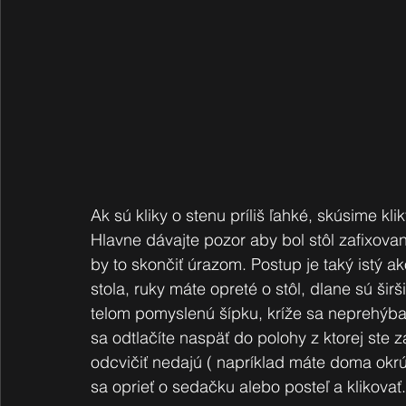
Ak sú kliky o stenu príliš ľahké, skúsime kl
Hlavne dávajte pozor aby bol stôl zafixov
by to skončiť úrazom. Postup je taký istý ako
stola, ruky máte opreté o stôl, dlane sú širš
telom pomyslenú šípku, kríže sa neprehýba
sa odtlačíte naspäť do polohy z ktorej ste za
odcvičiť nedajú ( napríklad máte doma okrúh
sa oprieť o sedačku alebo posteľ a klikovať.