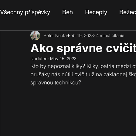
Všechny příspěvky
Beh
Recepty
Bežec
Ako cvičiť
Peter Nuota
Recenzia
Feb 19, 2023
4 minút čítania
Ako správne cvičiť
Updated:
May 15, 2023
Kto by nepoznal kliky? Kliky, patria medzi c
brušáky nás nútili cvičiť už na základnej ško
správnou technikou? 