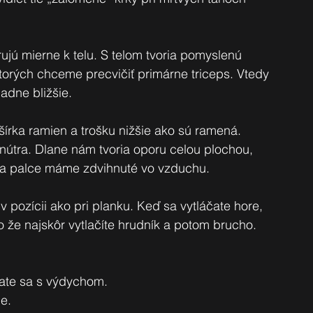
rujú mierne k telu. S telom tvoria pomyslenú 
i ktorých chceme precvičiť primárne triceps. Vtedy 
adne bližšie. 
šírka ramien a trošku nižšie ako sú ramená. 
nútra. Dlane nám tvoria oporu celou plochou, 
ov a palce máme zdvihnuté vo vzduchu.
 v pozícii ako pri planku. Keď sa vytláčate hore, 
lo že najskôr vytlačíte hrudník a potom brucho. 
čate sa s výdychom. 
e. 