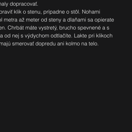
maly dopracovať.
aviť klik o stenu, prípadne o stôl. Nohami 
ol metra až meter od steny a dlaňami sa opierate 
ien. Chrbát máte vystretý, brucho spevnené a s 
 od nej s výdychom odtlačíte. Lakte pri klikoch 
emajú smerovať dopredu ani kolmo na telo. 