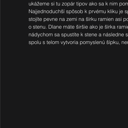
ukážeme si tu zopár tipov ako sa k nim po
Najjednoduchší spôsob k prvému kliku je spr
stojíte pevne na zemi na šírku ramien asi p
o stenu. Dlane máte širšie ako je šírka ram
nádychom sa spustíte k stene a následne sa
spolu s telom vytvoria pomyslenú šípku, n