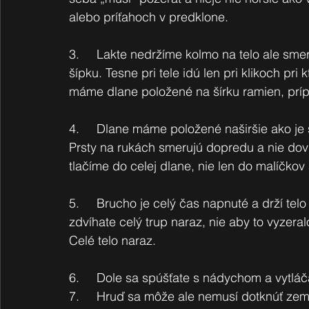
alebo príťahoch v predklone. 
3.     Lakte nedržíme kolmo na telo ale sme
šípku. Tesne pri tele idú len pri klikoch pr
máme dlane položené na šírku ramien, príp
4.     Dlane máme položené naširšie ako je 
Prsty na rukách smerujú dopredu a nie dov
tlačíme do celej dlane, nie len do malíčk
5.     Brucho je celý čas napnuté a drží telo
zdvíhate celý trup naraz, nie aby to vyzera
Celé telo naraz.
6.     Dole sa spúšťate s nádychom a vytlá
7.     Hruď sa môže ale nemusí dotknúť zem