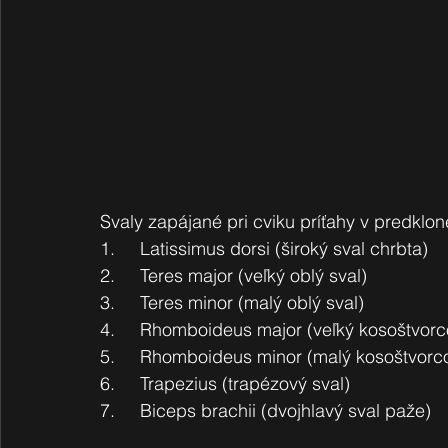
Svaly zapájané pri cviku príťahy v predklon
1.     Latissimus dorsi (široký sval chrbta)
2.     Teres major (veľký oblý sval)
3.     Teres minor (malý oblý sval)
4.     Rhomboideus major (veľký kosoštvorc
5.     Rhomboideus minor (malý kosoštvorco
6.     Trapezius (trapézový sval)
7.     Biceps brachii (dvojhlavý sval paže)