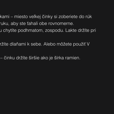
nkami – miesto veľkej činky si zoberiete do rúk 
ruku, aby ste ťahali obe rovnomerne.
ku chytíte podhmatom, zospodu. Lakte držíte pri 
 držíte dlaňami k sebe. Alebo môžete použiť V 
 činku držíte širšie ako je šírka ramien.