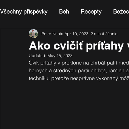
Všechny příspěvky
Beh
Recepty
Bežec
Ako cvičiť
Peter Nuota
Recenzia
Apr 10, 2023
2 minút čítania
Ako cvičiť príťahy
Updated:
May 15, 2023
Cvik príťahy v preklone na chrbát patrí med
horných a stredných partíí chrbta, ramien a
techniku, pretože nesprávne vykonaný môže 