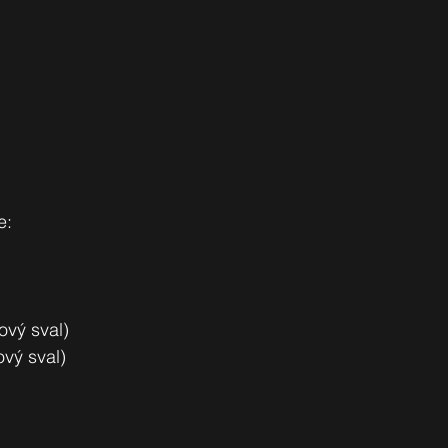
e:
ový sval)
vý sval)