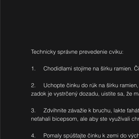
Technicky správne prevedenie cviku:
1.     Chodidlami stojíme na šírku ramien.
2.     Uchopte činku do rúk na šírku ramien
zadok je vystrčený dozadu, uistite sa, že m
3.     Zdvihnite závažie k bruchu, lakte ťah
neťahali bicepsom, ale aby ste využívali chr
4.     Pomaly spúšťajte činku k zemi do vý