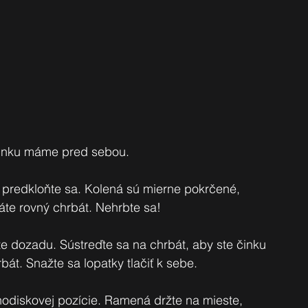
 Činku máme pred sebou.
, predkloňte sa. Kolená sú mierne pokrčené, 
áte rovný chrbát. Nehrbte sa!
áte dozadu. Sústreďte sa na chrbát, aby ste činku 
bát. Snažte sa lopatky tlačiť k sebe.
chodiskovej pozície. Ramená držte na mieste, 