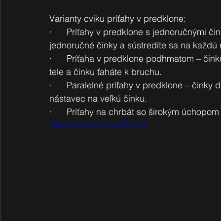
Varianty cviku príťahy v predklone: 
·      Príťahy v predklone s jednoručnými či
jednoručné činky a sústredíte sa na každú 
·      Príťaha v predklone podhmatom – čin
tele a činku ťaháte k bruchu.
·      Paralelné príťahy v predklone – činky
nástavec na veľkú činku.
·      Príťahy na chrbát so širokým úchopom –
https://youtu.be/7asylFiaz4A